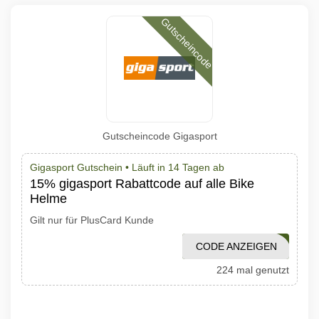
Gutscheincode
Gutscheincode Gigasport
Gigasport Gutschein •
Läuft in 14 Tagen ab
15% gigasport Rabattcode auf alle Bike
Helme
Gilt nur für PlusCard Kunde
CODE ANZEIGEN
GS22-10PLCBIKE
224 mal genutzt