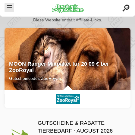
Diese Website enthält Affiliate-Links.
MOON Ranger Mixpaket für 20 09 € bei
ZooRoyal
Gutscheincodes ZooRoyal
GUTSCHEINE & RABATTE
TIERBEDARF · AUGUST 2026