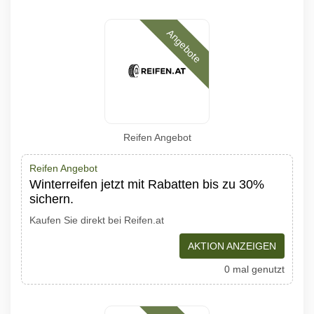
Angebote
Reifen Angebot
Reifen Angebot
Winterreifen jetzt mit Rabatten bis zu 30%
sichern.
Kaufen Sie direkt bei Reifen.at
AKTION ANZEIGEN
0 mal genutzt