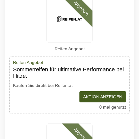
Angebote
Reifen Angebot
Reifen Angebot
Sommerreifen für ultimative Performance bei
Hitze.
Kaufen Sie direkt bei Reifen.at
AKTION ANZEIGEN
0 mal genutzt
Angebote