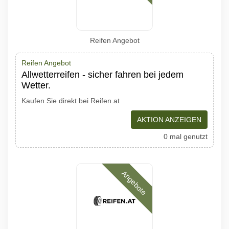
Reifen Angebot
Reifen Angebot
Allwetterreifen - sicher fahren bei jedem
Wetter.
Kaufen Sie direkt bei Reifen.at
AKTION ANZEIGEN
0 mal genutzt
Angebote