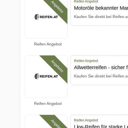
Reifen Angebot
Angebote
Motoröle bekannter Mar
Kaufen Sie direkt bei Reifen.a
Reifen Angebot
Reifen Angebot
Angebote
Allwetterreifen - sicher
Kaufen Sie direkt bei Reifen.a
Reifen Angebot
Reifen Angebot
Angebote
Lkw-Reifen für starke L