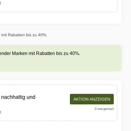
t
mit Rabatten bis zu 40%.
ender Marken mit Rabatten bis zu 40%.
 nachhaltig und
AKTION ANZEIGEN
0 mal genutzt
t