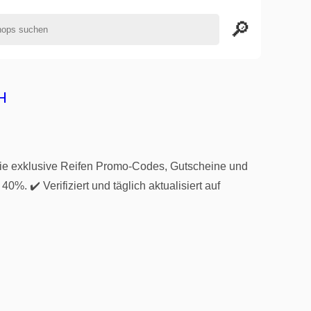
H
Sie exklusive Reifen Promo-Codes, Gutscheine und
. ✔️ Verifiziert und täglich aktualisiert auf