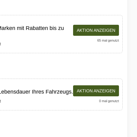
arken mit Rabatten bis zu
AKTION ANZEIGEN
65 mal genutzt
t
AKTION ANZEIGEN
Lebensdauer Ihres Fahrzeugs.
t
0 mal genutzt